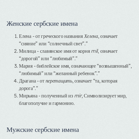
Женские сербские имена
Елена
- от греческого названия
Хелена
, означает
“сияние” или “солнечный свет”.”
Милица
- славянское имя от корня
mil
, означает
“дорогой” или “любимый”.”
Мария
- библейское имя, означающее “возвышенный”,
“любимый” или “желанный ребенок”.”
Драгана
- от
перетащить
, означает “та, которая
дорога”.”
Мирьяна
- полученный из
mir
, Символизирует мир,
благополучие и гармонию.
Мужские сербские имена