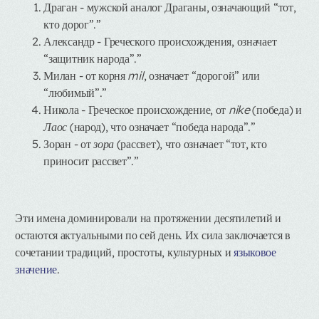
Драган
- мужской аналог Драганы, означающий “тот,
кто дорог”.”
Александр
- Греческого происхождения, означает
“защитник народа”.”
Милан
- от корня
mil
, означает “дорогой” или
“любимый”.”
Никола
- Греческое происхождение, от
nike
(победа) и
Лаос
(народ), что означает “победа народа”.”
Зоран
- от
зора
(рассвет), что означает “тот, кто
приносит рассвет”.”
Эти имена доминировали на протяжении десятилетий и
остаются актуальными по сей день. Их сила заключается в
сочетании традиций, простоты, культурных и
языковое
значение
.