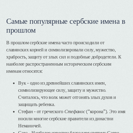
Самые популярные сербские имена в
прошлом
В прошлом сербские имена часто происходили от
славянских корней и символизировали силу, мужество,
храбрость, защиту от злых сил и подобные добродетели. К
наиболее распространенным историческим сербским
именам относятся:
Вук
- одно из древнейших славянских имен,
символизирующее силу, защиту и мужество.
Считалось, что волк может отгонять злых духов и
защищать ребенка.
Стефан
- от греческого
Стефанос
(“корона”). Это имя
носили многие сербские правители из династии
Неманичей.
Сава
- Наиболее известен благодаря святому Савве,