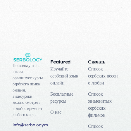
Featured
Скачать
Поскольку наша
Изучайте
Список
школа
сербский язык
сербских песен
организует курсы
онлайн
о любви
сербского языка
онлайн,
Бесплатные
Список
видеоуроки
ресурсы
знаменитых
можно смотреть
сербских
в любое время из
О нас
любого места.
фильмов
info@serbology.rs
Список