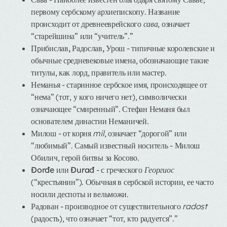
первому сербскому архиепископу. Название
происходит от древнееврейского
сава
, означает
“старейшина” или “учитель”.”
Прибислав, Радослав, Урош
- типичные королевские и
обычные средневековые имена, обозначающие такие
титулы, как лорд, правитель или мастер.
Неманья
- старинное сербское имя, происходящее от
“нема” (тот, у кого ничего нет), символически
означающее “смиренный”. Стефан Неманя был
основателем династии Неманичей.
Милош
- от корня
mil
, означает “дорогой” или
“любимый”. Самый известный носитель - Милош
Обилич, герой битвы за Косово.
Đorđe или Đurađ
- с греческого
Георгиос
(“крестьянин”). Обычная в сербской истории, ее часто
носили деспоты и вельможи.
Радован
- производное от существительного
radost
(радость), что означает “тот, кто радуется”.”