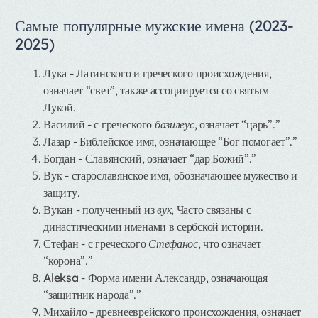
Самые популярные мужские имена (2023-
2025)
Лука
- Латинского и греческого происхождения,
означает “свет”, также ассоциируется со святым
Лукой.
Василий
- с греческого
базилеус
, означает “царь”.”
Лазар
- Библейское имя, означающее “Бог помогает”.”
Богдан
- Славянский, означает “дар Божий”.”
Вук
- старославянское имя, обозначающее мужество и
защиту.
Вукан
- полученный из
вук
, Часто связаны с
династическими именами в сербской истории.
Стефан
- с греческого
Стефанос
, что означает
“корона”.”
Aleksa
- Форма имени Александр, означающая
“защитник народа”.”
Михайло
- древнееврейского происхождения, означает